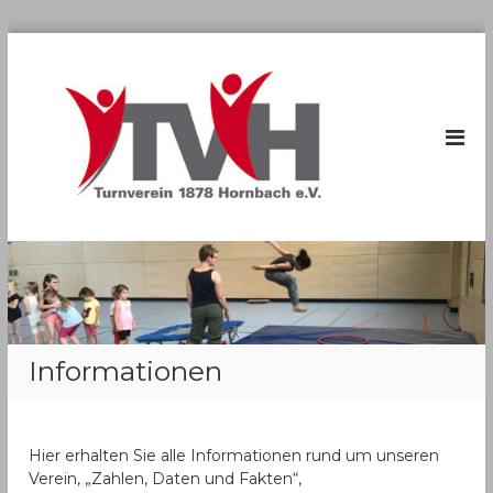
Z
T
u
r
V
ü
H
c
o
k
r
z
n
u
b
m
a
I
n
c
h
h
a
1
l
8
Informationen
t
7
8
e
Hier erhalten Sie alle Informationen rund um unseren
.
Verein, „Zahlen, Daten und Fakten“,
V