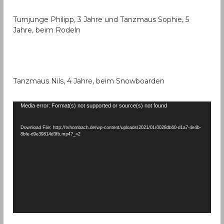
Turnjunge Philipp, 3 Jahre und Tanzmaus Sophie, 5
Jahre, beim Rodeln
Tanzmaus Nils, 4 Jahre, beim Snowboarden
V
Media error: Format(s) not supported or source(s) not found
i
d
Download File: http://tvhornbach.de/wp-content/uploads/2021/01/0028db60-d1a7-4e4b-
8bfe-d9e39814d3fb.mp4?_=2
e
o
-
P
l
a
y
e
r