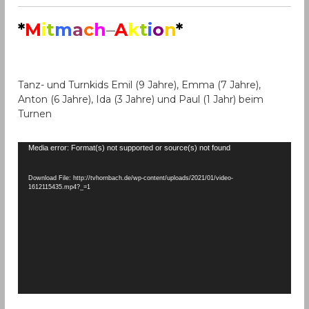
*
M
i
t
m
a
c
h
–
A
k
t
i
o
n
*
Tanz- und Turnkids Emil (9 Jahre), Emma (7 Jahre),
Anton (6 Jahre), Ida (3 Jahre) und Paul (1 Jahr) beim
Turnen
V
Media error: Format(s) not supported or source(s) not found
i
d
Download File: http://tvhornbach.de/wp-content/uploads/2021/01/video-
1612115435.mp4?_=1
e
o
-
P
l
a
y
e
r